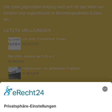
Die 2004 gegründete Stiftung setzt sich für das Wohl von
Kindern und Jugendlichen in Mönchengladbach-Eicken
ein.
LETZTE MELDUNGEN
Juli 2026: Familienfest Eicken
22. Juni 2026
Mai 2026: Jobcafé der ÖJE e.V.
22. Mai 2026
Impressionen von geförderten Projekten
17. April 2026
Unterstützung der KGS Untereicken bei ihrem Jahresthema
„Schöpfung bewahren“
22. Februar 2026
Aktuelles von unserer Stiftung
12. Februar 2026