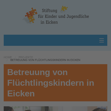
Home
HOME
PROJEKTE
BETREUUNG VON FLÜCHTLINGSKINDERN IN EICKEN
Über uns
Betreuung von
Projekte
Flüchtlingskindern in
Unterstützen
Eicken
Kontakt