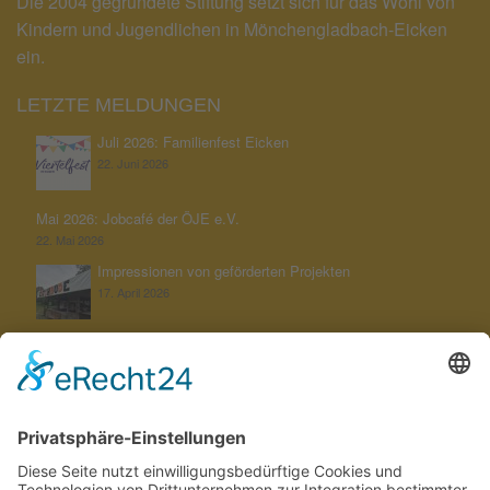
Die 2004 gegründete Stiftung setzt sich für das Wohl von
Kindern und Jugendlichen in Mönchengladbach-Eicken
ein.
LETZTE MELDUNGEN
Juli 2026: Familienfest Eicken
22. Juni 2026
Mai 2026: Jobcafé der ÖJE e.V.
22. Mai 2026
Impressionen von geförderten Projekten
17. April 2026
Unterstützung der KGS Untereicken bei ihrem Jahresthema
„Schöpfung bewahren“
22. Februar 2026
Aktuelles von unserer Stiftung
12. Februar 2026