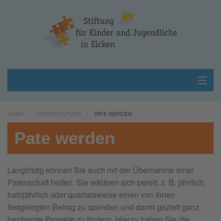
Home
HOME
UNTERSTÜTZEN
PATE WERDEN
Über uns
Pate werden
Projekte
Langfristig können Sie auch mit der Übernahme einer
Unterstützen
Patenschaft helfen. Sie erklären sich bereit, z. B. jährlich,
halbjährlich oder quartalsweise einen von Ihnen
Kontakt
festgelegten Betrag zu spenden und damit gezielt ganz
bestimmte Projekte zu fördern. Hierzu haben Sie die