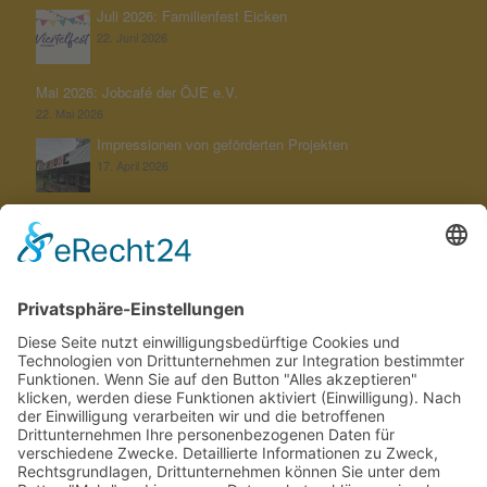
Juli 2026: Familienfest Eicken
22. Juni 2026
Mai 2026: Jobcafé der ÖJE e.V.
22. Mai 2026
Impressionen von geförderten Projekten
17. April 2026
Unterstützung der KGS Untereicken bei ihrem Jahresthema
„Schöpfung bewahren“
22. Februar 2026
Aktuelles von unserer Stiftung
12. Februar 2026
SUCHEN
KONTAKT