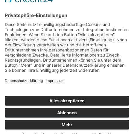
22. Februar 2026
Aktuelles von unserer Stiftung
12. Februar 2026
SUCHEN
KONTAKT
Fon
02161 121 24
Mob
0172 256 372 5
(Andreas Schmitz)
E-Mail
geschaeftsstelle@stiftung-in-eicken.de
Nach oben
Impressum
|
Datenschutz
|
Cookie-Einstellungen