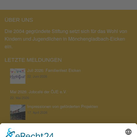
ÜBER UNS
Die 2004 gegründete Stiftung setzt sich für das Wohl von
Kindern und Jugendlichen in Mönchengladbach-Eicken
ein.
LETZTE MELDUNGEN
Juli 2026: Familienfest Eicken
22. Juni 2026
Mai 2026: Jobcafé der ÖJE e.V.
22. Mai 2026
Impressionen von geförderten Projekten
17. April 2026
Unterstützung der KGS Untereicken bei ihrem Jahresthema
„Schöpfung bewahren“