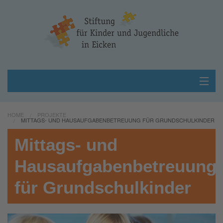
Home
HOME
PROJEKTE
MITTAGS- UND HAUSAUFGABENBETREUUNG FÜR GRUNDSCHULKINDER
Über uns
Mittags- und
Projekte
Hausaufgabenbetreuung
Unterstützen
für Grundschulkinder
Kontakt