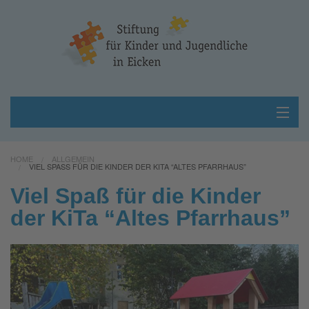
Home
HOME
ALLGEMEIN
VIEL SPASS FÜR DIE KINDER DER KITA “ALTES PFARRHAUS”
Über uns
Viel Spaß für die Kinder
Projekte
der KiTa “Altes Pfarrhaus”
Unterstützen
Kontakt