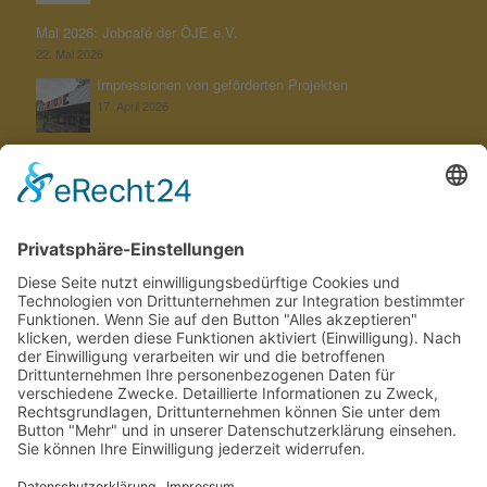
Mai 2026: Jobcafé der ÖJE e.V.
22. Mai 2026
Impressionen von geförderten Projekten
17. April 2026
Unterstützung der KGS Untereicken bei ihrem Jahresthema
„Schöpfung bewahren“
22. Februar 2026
Aktuelles von unserer Stiftung
12. Februar 2026
SUCHEN
KONTAKT
Fon
02161 121 24
Mob
0172 256 372 5